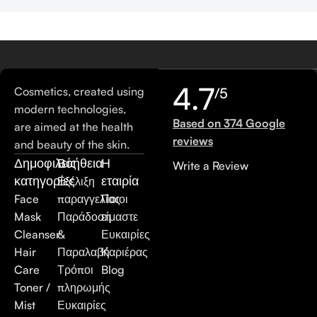
4.7
Cosmetics, created using
/5
modern technologies,
Based on 374 Google
are aimed at the health
reviews
and beauty of the skin.
Δημοφιλείς
Βοήθεια
Η
Write a Review
κατηγορίες
εταιρία
Εξέλιξη
Face
παραγγελίας
Ποιοι
Mask
Παράδοση
είμαστε
Cleanser
&
Ευκαιρίες
Hair
Παραλαβή
Καριέρας
Care
Τρόποι
Blog
Toner /
πληρωμής
Mist
Ευκαιρίες