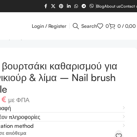
Blog
About us
Contact 
Login / Register
Search
0
0
/
0,00
ιούρ & λίμα – Nail brush & file
 βουρτσάκι καθαρισμού για
ικιούρ & λίμα – Nail brush
le
4
€
με ΦΠΑ
ραφή
έον πληροφορίες
cation method
σε απόθεμα