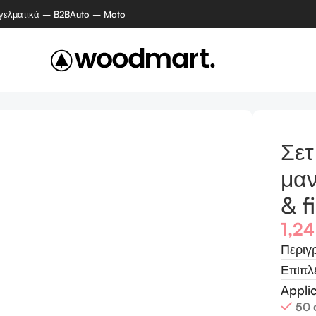
γελματικά – B2B
Auto – Moto
ρίων / κέντρων αισθητικής
Σετ βουρτσάκι καθαρισμού για μανικ
Σετ
μαν
& fi
1,2
Περιγ
Επιπλ
Appli
50 