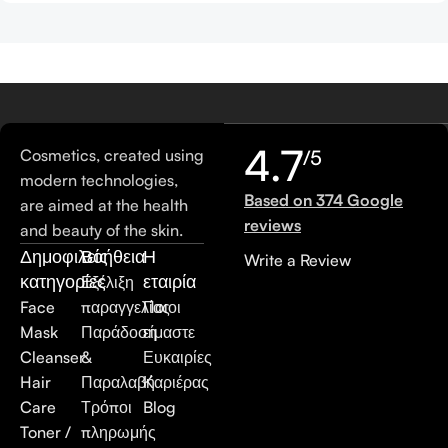
4.7
Cosmetics, created using
/5
modern technologies,
Based on 374 Google
are aimed at the health
reviews
and beauty of the skin.
Δημοφιλείς
Βοήθεια
Η
Write a Review
κατηγορίες
εταιρία
Εξέλιξη
Face
παραγγελίας
Ποιοι
Mask
Παράδοση
είμαστε
Cleanser
&
Ευκαιρίες
Hair
Παραλαβή
Καριέρας
Care
Τρόποι
Blog
Toner /
πληρωμής