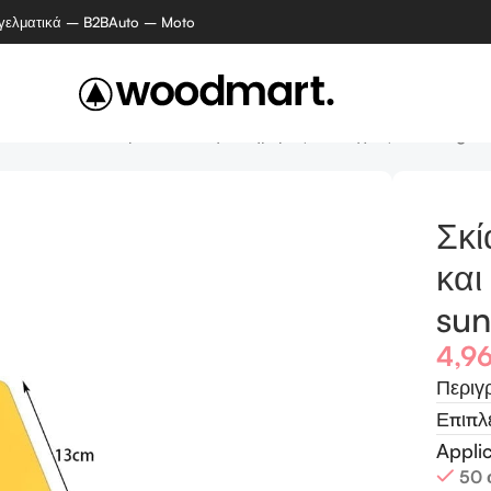
γελματικά – B2B
Auto – Moto
τατευτικά
Σκίαστρο αυτοκινήτου ημέρας και νύχτας – Anti-gla
Σκί
και
sun
4,9
Περιγ
Επιπλ
Appli
50 