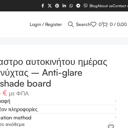
Blog
About us
Contact 
Login / Register
Search
0
0
/
0,00
re sunshade board
αστρο αυτοκινήτου ημέρας
 νύχτας – Anti-glare
shade board
6
€
με ΦΠΑ
ραφή
έον πληροφορίες
cation method
σε απόθεμα