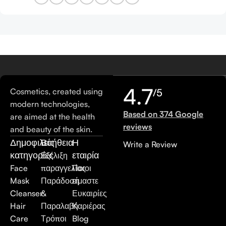
4.7
Cosmetics, created using
/5
modern technologies,
Based on 374 Google
are aimed at the health
reviews
and beauty of the skin.
Δημοφιλείς
Βοήθεια
Η
Write a Review
κατηγορίες
εταιρία
Εξέλιξη
Face
παραγγελίας
Ποιοι
Mask
Παράδοση
είμαστε
Cleanser
&
Ευκαιρίες
Hair
Παραλαβή
Καριέρας
Care
Τρόποι
Blog