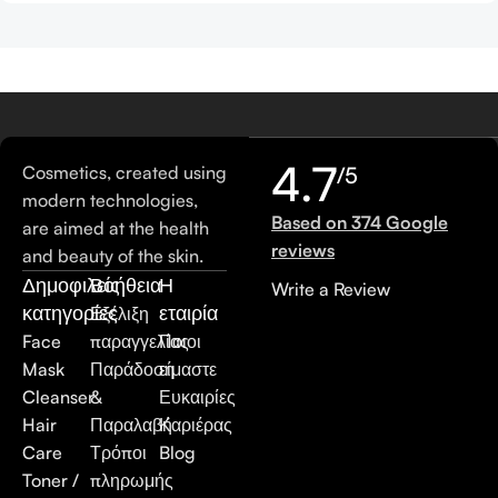
4.7
Cosmetics, created using
/5
modern technologies,
Based on 374 Google
are aimed at the health
reviews
and beauty of the skin.
Δημοφιλείς
Βοήθεια
Η
Write a Review
κατηγορίες
εταιρία
Εξέλιξη
Face
παραγγελίας
Ποιοι
Mask
Παράδοση
είμαστε
Cleanser
&
Ευκαιρίες
Hair
Παραλαβή
Καριέρας
Care
Τρόποι
Blog
Toner /
πληρωμής