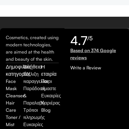
4.7
Cosmetics, created using
/5
modern technologies,
Based on 374 Google
are aimed at the health
reviews
and beauty of the skin.
Δημοφιλείς
Βοήθεια
Η
Write a Review
κατηγορίες
εταιρία
Εξέλιξη
Face
παραγγελίας
Ποιοι
Mask
Παράδοση
είμαστε
Cleanser
&
Ευκαιρίες
Hair
Παραλαβή
Καριέρας
Care
Τρόποι
Blog
Toner /
πληρωμής
Mist
Ευκαιρίες