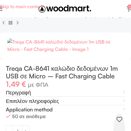
Skip to main content
0
τι - Κήπος
Ηλεκτρολογικά - Καλώδια, πρίζες και εξαρτήματα
Treqa CA-8641 καλώδιο δεδομένων 1m
USB σε Micro – Fast Charging Cable
1,49
€
με ΦΠΑ
Περιγραφή
Επιπλέον πληροφορίες
Application method
50 σε απόθεμα