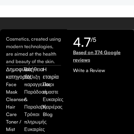
4.7
Cosmetics, created using
/5
modern technologies,
Based on 374 Google
are aimed at the health
reviews
and beauty of the skin.
Δημοφιλείς
Βοήθεια
Η
Write a Review
κατηγορίες
εταιρία
Εξέλιξη
Face
παραγγελίας
Ποιοι
Mask
Παράδοση
είμαστε
Cleanser
&
Ευκαιρίες
Hair
Παραλαβή
Καριέρας
Care
Τρόποι
Blog
Toner /
πληρωμής
Mist
Ευκαιρίες