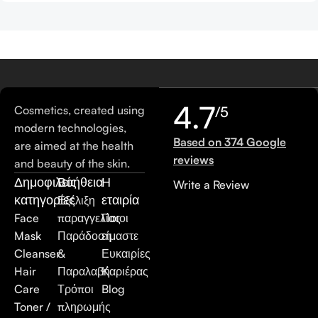
4.7
Cosmetics, created using
/5
modern technologies,
Based on 374 Google
are aimed at the health
reviews
and beauty of the skin.
Δημοφιλείς
Βοήθεια
Η
Write a Review
κατηγορίες
εταιρία
Εξέλιξη
Face
παραγγελίας
Ποιοι
Mask
Παράδοση
είμαστε
Cleanser
&
Ευκαιρίες
Hair
Παραλαβή
Καριέρας
Care
Τρόποι
Blog
Toner /
πληρωμής