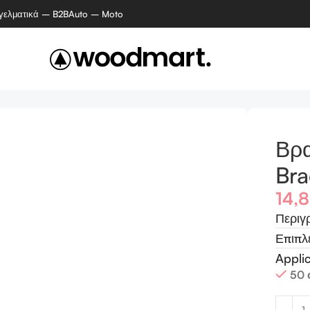
γελματικά – B2B
Auto – Moto
Βρα
Bra
14,
Περιγ
Επιπλ
Appli
50 