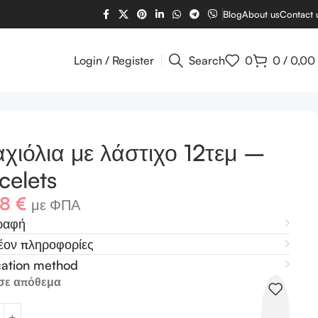
Blog
About us
Contact 
Login / Register
Search
0
0
/
0,00
χιόλια με λάστιχο 12τεμ –
celets
88
€
με ΦΠΑ
ραφή
έον πληροφορίες
cation method
σε απόθεμα