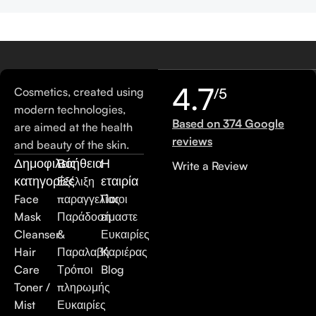
4.7
Cosmetics, created using
/5
modern technologies,
Based on 374 Google
are aimed at the health
reviews
and beauty of the skin.
Δημοφιλείς
Βοήθεια
Η
Write a Review
κατηγορίες
εταιρία
Εξέλιξη
Face
παραγγελίας
Ποιοι
Mask
Παράδοση
είμαστε
Cleanser
&
Ευκαιρίες
Hair
Παραλαβή
Καριέρας
Care
Τρόποι
Blog
Toner /
πληρωμής
Mist
Ευκαιρίες