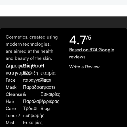
4.7
Cosmetics, created using
/5
modern technologies,
Based on 374 Google
are aimed at the health
reviews
and beauty of the skin.
Δημοφιλείς
Βοήθεια
Η
Write a Review
κατηγορίες
εταιρία
Εξέλιξη
Face
παραγγελίας
Ποιοι
Mask
Παράδοση
είμαστε
Cleanser
&
Ευκαιρίες
Hair
Παραλαβή
Καριέρας
Care
Τρόποι
Blog
Toner /
πληρωμής
Mist
Ευκαιρίες