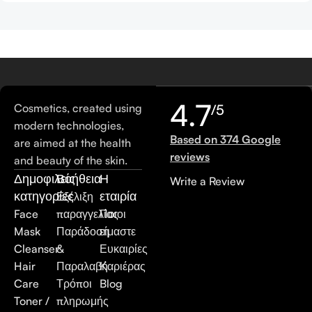
4.7
Cosmetics, created using
/5
modern technologies,
Based on 374 Google
are aimed at the health
reviews
and beauty of the skin.
Δημοφιλείς
Βοήθεια
Η
Write a Review
κατηγορίες
εταιρία
Εξέλιξη
Face
παραγγελίας
Ποιοι
Mask
Παράδοση
είμαστε
Cleanser
&
Ευκαιρίες
Hair
Παραλαβή
Καριέρας
Care
Τρόποι
Blog
Toner /
πληρωμής