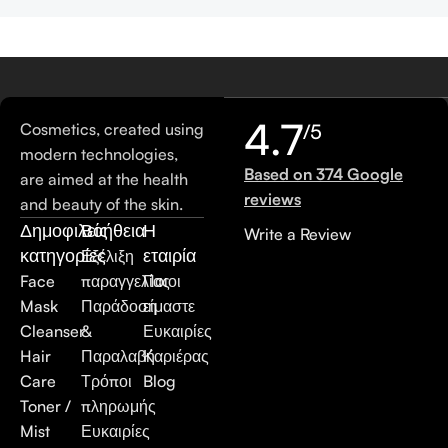
4.7
Cosmetics, created using
/5
modern technologies,
Based on 374 Google
are aimed at the health
reviews
and beauty of the skin.
Δημοφιλείς
Βοήθεια
Η
Write a Review
κατηγορίες
εταιρία
Εξέλιξη
Face
παραγγελίας
Ποιοι
Mask
Παράδοση
είμαστε
Cleanser
&
Ευκαιρίες
Hair
Παραλαβή
Καριέρας
Care
Τρόποι
Blog
Toner /
πληρωμής
Mist
Ευκαιρίες