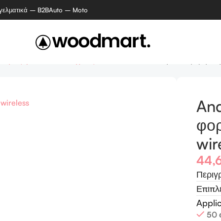
γελματικά – B2B
Auto – Moto
αφιας, βίντεο και ενισχυτές
Andowl Q-YX1793 ηλιακό φορητό ηχ
An
φορ
wir
44,
Περιγ
Επιπλ
Appli
50 