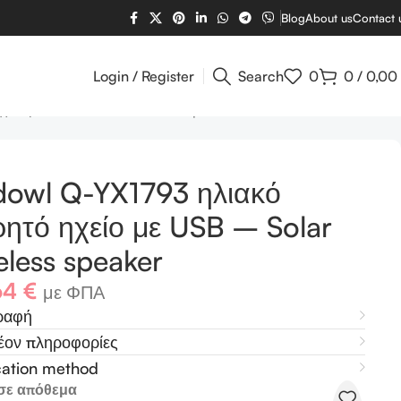
Blog
About us
Contact 
Login / Register
Search
0
0
/
0,00
είο με USB – Solar wireless speaker
dowl Q-YX1793 ηλιακό
ητό ηχείο με USB – Solar
eless speaker
64
€
με ΦΠΑ
ραφή
έον πληροφορίες
cation method
σε απόθεμα