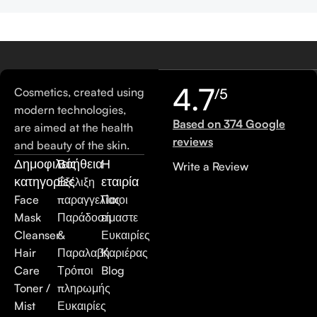
4.7
Cosmetics, created using
/5
modern technologies,
Based on 374 Google
are aimed at the health
reviews
and beauty of the skin.
Δημοφιλείς
Βοήθεια
Η
Write a Review
κατηγορίες
εταιρία
Εξέλιξη
Face
παραγγελίας
Ποιοι
Mask
Παράδοση
είμαστε
Cleanser
&
Ευκαιρίες
Hair
Παραλαβή
Καριέρας
Care
Τρόποι
Blog
Toner /
πληρωμής
Mist
Ευκαιρίες