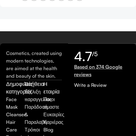
4.7
Cosmetics, created using
/5
modern technologies,
Based on 374 Google
are aimed at the health
reviews
and beauty of the skin.
Δημοφιλείς
Βοήθεια
Η
Write a Review
κατηγορίες
εταιρία
Εξέλιξη
Face
παραγγελίας
Ποιοι
Mask
Παράδοση
είμαστε
Cleanser
&
Ευκαιρίες
Hair
Παραλαβή
Καριέρας
Care
Τρόποι
Blog