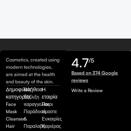
4.7
Cosmetics, created using
/5
modern technologies,
Based on 374 Google
are aimed at the health
reviews
and beauty of the skin.
Δημοφιλείς
Βοήθεια
Η
Write a Review
κατηγορίες
εταιρία
Εξέλιξη
Face
παραγγελίας
Ποιοι
Mask
Παράδοση
είμαστε
Cleanser
&
Ευκαιρίες
Hair
Παραλαβή
Καριέρας