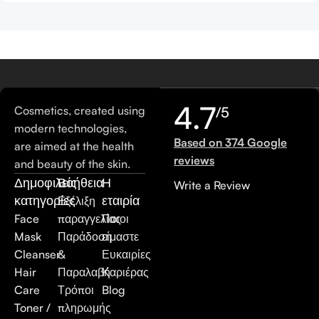
4.7
Cosmetics, created using
/5
modern technologies,
Based on 374 Google
are aimed at the health
reviews
and beauty of the skin.
Δημοφιλείς
Βοήθεια
Η
Write a Review
κατηγορίες
εταιρία
Εξέλιξη
Face
παραγγελίας
Ποιοι
Mask
Παράδοση
είμαστε
Cleanser
&
Ευκαιρίες
Hair
Παραλαβή
Καριέρας
Care
Τρόποι
Blog
Toner /
πληρωμής