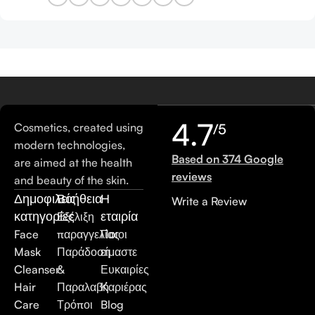
4.7
Cosmetics, created using
/5
modern technologies,
Based on 374 Google
are aimed at the health
reviews
and beauty of the skin.
Δημοφιλείς
Βοήθεια
Η
Write a Review
κατηγορίες
εταιρία
Εξέλιξη
Face
παραγγελίας
Ποιοι
Mask
Παράδοση
είμαστε
Cleanser
&
Ευκαιρίες
Hair
Παραλαβή
Καριέρας
Care
Τρόποι
Blog