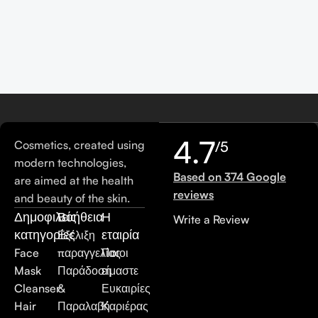
4.7
Cosmetics, created using
/5
modern technologies,
Based on 374 Google
are aimed at the health
reviews
and beauty of the skin.
Δημοφιλείς
Βοήθεια
Η
Write a Review
κατηγορίες
εταιρία
Εξέλιξη
Face
παραγγελίας
Ποιοι
Mask
Παράδοση
είμαστε
Cleanser
&
Ευκαιρίες
Hair
Παραλαβή
Καριέρας