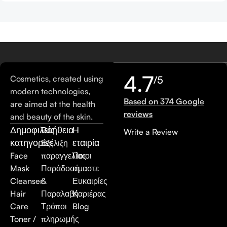
4.7
Cosmetics, created using
/5
modern technologies,
Based on 374 Google
are aimed at the health
reviews
and beauty of the skin.
Δημοφιλείς
Βοήθεια
Η
Write a Review
κατηγορίες
εταιρία
Εξέλιξη
Face
παραγγελίας
Ποιοι
Mask
Παράδοση
είμαστε
Cleanser
&
Ευκαιρίες
Hair
Παραλαβή
Καριέρας
Care
Τρόποι
Blog
Toner /
πληρωμής