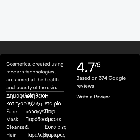
4.7
Cosmetics, created using
/5
modern technologies,
Based on 374 Google
are aimed at the health
reviews
and beauty of the skin.
Δημοφιλείς
Βοήθεια
Η
Write a Review
κατηγορίες
εταιρία
Εξέλιξη
Face
παραγγελίας
Ποιοι
Mask
Παράδοση
είμαστε
Cleanser
&
Ευκαιρίες
Hair
Παραλαβή
Καριέρας