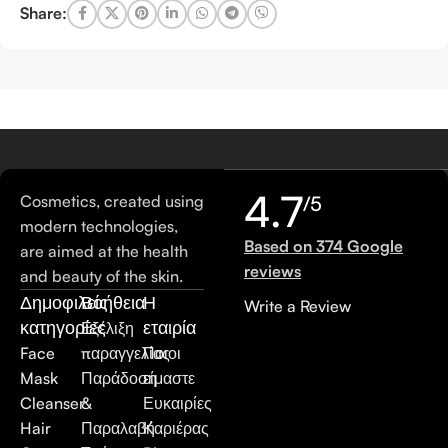
Share:
4.7
Cosmetics, created using
/5
modern technologies,
Based on 374 Google
are aimed at the health
reviews
and beauty of the skin.
Δημοφιλείς
Βοήθεια
Η
Write a Review
κατηγορίες
εταιρία
Εξέλιξη
Face
παραγγελίας
Ποιοι
Mask
Παράδοση
είμαστε
Cleanser
&
Ευκαιρίες
Hair
Παραλαβή
Καριέρας