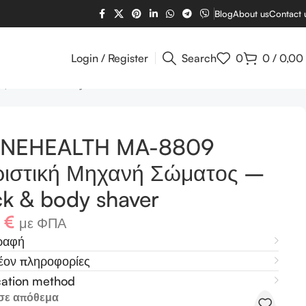
Blog
About us
Contact 
Login / Register
Search
0
0
/
0,00
 – Back & body shaver
INEHEALTH MA-8809
ριστική Μηχανή Σώματος –
k & body shaver
4
€
με ΦΠΑ
ραφή
έον πληροφορίες
cation method
σε απόθεμα