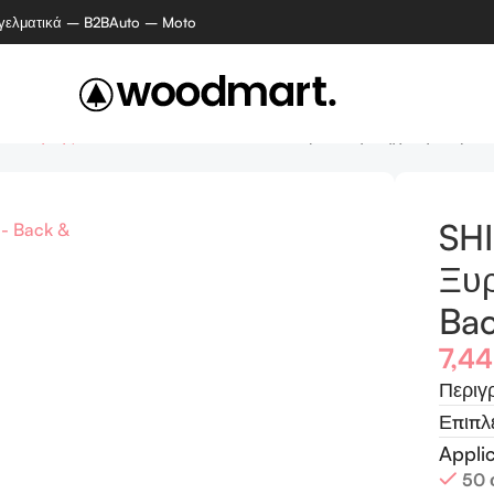
γελματικά – B2B
Auto – Moto
ριποίησης
SHINEHEALTH MA-8809 Ξυριστική Μηχανή Σώματος
SH
Ξυ
Bac
7,4
Περιγ
Επιπλ
Appli
50 