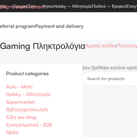
γεία – Ομορφιά
Skip to main content
Σπίτι – Κήπος
Hobby – Αθλητισμός
Παιδικά – Βρεφικά
Επαγ
eferral program
Payment and delivery
Gaming Πληκτρολόγια
Αρχική σελίδα
Τεχνολογ
Δεν βρέθηκε κανένα προϊό
Product categories
Auto - Moto
Hobby - Αθλητισμός
Supermarket
Βιβλιοχαρτοπωλείο
Είδη sex shop
Επαγγελματικά - B2B
Μόδα