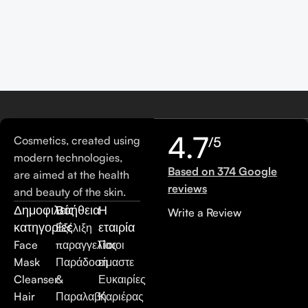
4.7
Cosmetics, created using
/5
modern technologies,
Based on 374 Google
are aimed at the health
reviews
and beauty of the skin.
Δημοφιλείς
Βοήθεια
Η
Write a Review
κατηγορίες
εταιρία
Εξέλιξη
Face
παραγγελίας
Ποιοι
Mask
Παράδοση
είμαστε
Cleanser
&
Ευκαιρίες
Hair
Παραλαβή
Καριέρας