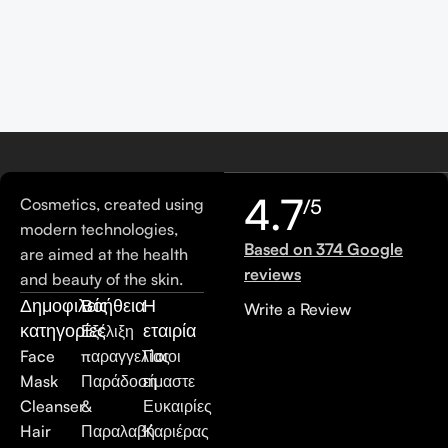
4.7
Cosmetics, created using
/5
modern technologies,
Based on 374 Google
are aimed at the health
reviews
and beauty of the skin.
Δημοφιλείς
Βοήθεια
Η
Write a Review
κατηγορίες
εταιρία
Εξέλιξη
Face
παραγγελίας
Ποιοι
Mask
Παράδοση
είμαστε
Cleanser
&
Ευκαιρίες
Hair
Παραλαβή
Καριέρας