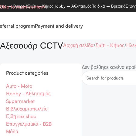
γεία – Ομορφιά
Skip to main content
Σπίτι – Κήπος
Hobby – Αθλητισμός
Παιδικά – Βρεφικά
Επαγ
eferral program
Payment and delivery
Αξεσουάρ CCTV
Αρχική σελίδα
Σπίτι - Κήπος
Ηλεκ
Δεν βρέθηκε κανένα προϊό
Product categories
Auto - Moto
Hobby - Αθλητισμός
Supermarket
Βιβλιοχαρτοπωλείο
Είδη sex shop
Επαγγελματικά - B2B
Μόδα