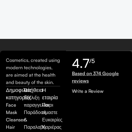
4.7
Cosmetics, created using
/5
modern technologies,
Based on 374 Google
are aimed at the health
reviews
and beauty of the skin.
Δημοφιλείς
Βοήθεια
Η
Write a Review
κατηγορίες
εταιρία
Εξέλιξη
Face
παραγγελίας
Ποιοι
Mask
Παράδοση
είμαστε
Cleanser
&
Ευκαιρίες
Hair
Παραλαβή
Καριέρας