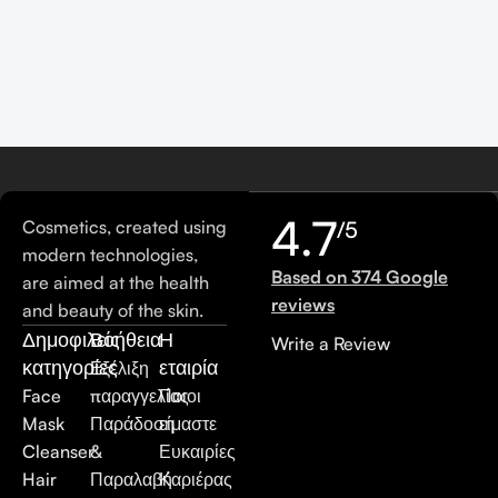
4.7
Cosmetics, created using
/5
modern technologies,
Based on 374 Google
are aimed at the health
reviews
and beauty of the skin.
Δημοφιλείς
Βοήθεια
Η
Write a Review
κατηγορίες
εταιρία
Εξέλιξη
Face
παραγγελίας
Ποιοι
Mask
Παράδοση
είμαστε
Cleanser
&
Ευκαιρίες
Hair
Παραλαβή
Καριέρας