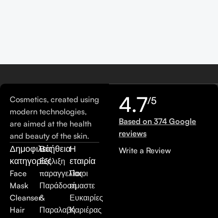
4.7
Cosmetics, created using
/5
modern technologies,
Based on 374 Google
are aimed at the health
reviews
and beauty of the skin.
Δημοφιλείς
Βοήθεια
Η
Write a Review
κατηγορίες
εταιρία
Εξέλιξη
Face
παραγγελίας
Ποιοι
Mask
Παράδοση
είμαστε
Cleanser
&
Ευκαιρίες
Hair
Παραλαβή
Καριέρας