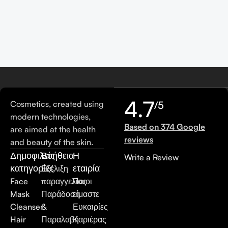
4.7
Cosmetics, created using
/5
modern technologies,
Based on 374 Google
are aimed at the health
reviews
and beauty of the skin.
Δημοφιλείς
Βοήθεια
Η
Write a Review
κατηγορίες
εταιρία
Εξέλιξη
Face
παραγγελίας
Ποιοι
Mask
Παράδοση
είμαστε
Cleanser
&
Ευκαιρίες
Hair
Παραλαβή
Καριέρας