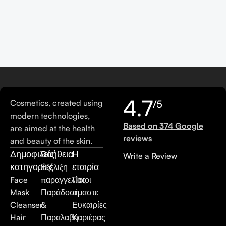
4.7
Cosmetics, created using
/5
modern technologies,
Based on 374 Google
are aimed at the health
reviews
and beauty of the skin.
Δημοφιλείς
Βοήθεια
Η
Write a Review
κατηγορίες
εταιρία
Εξέλιξη
Face
παραγγελίας
Ποιοι
Mask
Παράδοση
είμαστε
Cleanser
&
Ευκαιρίες
Hair
Παραλαβή
Καριέρας