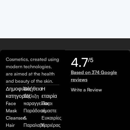
4.7
Cosmetics, created using
/5
modern technologies,
Based on 374 Google
are aimed at the health
reviews
and beauty of the skin.
Δημοφιλείς
Βοήθεια
Η
Write a Review
κατηγορίες
εταιρία
Εξέλιξη
Face
παραγγελίας
Ποιοι
Mask
Παράδοση
είμαστε
Cleanser
&
Ευκαιρίες
Hair
Παραλαβή
Καριέρας