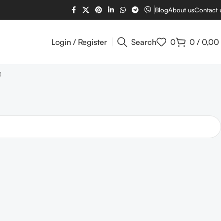
Blog
About us
Contact 
Login / Register
Search
0
0
/
0,00
α