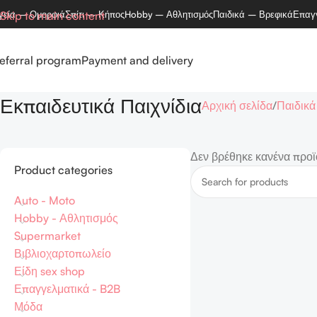
γεία – Ομορφιά
Skip to main content
Σπίτι – Κήπος
Hobby – Αθλητισμός
Παιδικά – Βρεφικά
Επαγ
eferral program
Payment and delivery
Εκπαιδευτικά Παιχνίδια
Αρχική σελίδα
Παιδικά
Δεν βρέθηκε κανένα προϊό
Product categories
Auto - Moto
Hobby - Αθλητισμός
Supermarket
Βιβλιοχαρτοπωλείο
Είδη sex shop
Επαγγελματικά - B2B
Μόδα