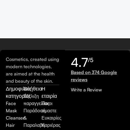
4.7
Cosmetics, created using
/5
modern technologies,
Based on 374 Google
are aimed at the health
reviews
and beauty of the skin.
Δημοφιλείς
Βοήθεια
Η
Write a Review
κατηγορίες
εταιρία
Εξέλιξη
Face
παραγγελίας
Ποιοι
Mask
Παράδοση
είμαστε
Cleanser
&
Ευκαιρίες
Hair
Παραλαβή
Καριέρας