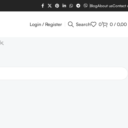
Blog
About us
Contact 
Login / Register
Search
0
0
/
0,00
ός