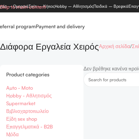
γεία – Ομορφιά
Skip to main content
Σπίτι – Κήπος
Hobby – Αθλητισμός
Παιδικά – Βρεφικά
Επαγ
eferral program
Payment and delivery
Διάφορα Εργαλεία Χειρός
Αρχική σελίδα
Σπί
Δεν βρέθηκε κανένα προϊό
Product categories
Auto - Moto
Hobby - Αθλητισμός
Supermarket
Βιβλιοχαρτοπωλείο
Είδη sex shop
Επαγγελματικά - B2B
Μόδα