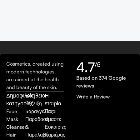
4.7
Cosmetics, created using
/5
modern technologies,
Based on 374 Google
are aimed at the health
reviews
and beauty of the skin.
Δημοφιλείς
Βοήθεια
Η
Write a Review
κατηγορίες
εταιρία
Εξέλιξη
Face
παραγγελίας
Ποιοι
Mask
Παράδοση
είμαστε
Cleanser
&
Ευκαιρίες
Hair
Παραλαβή
Καριέρας