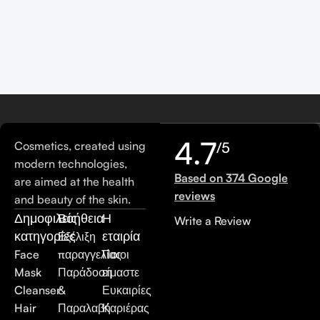
4.7
Cosmetics, created using
/5
modern technologies,
Based on 374 Google
are aimed at the health
reviews
and beauty of the skin.
Δημοφιλείς
Βοήθεια
Η
Write a Review
κατηγορίες
εταιρία
Εξέλιξη
Face
παραγγελίας
Ποιοι
Mask
Παράδοση
είμαστε
Cleanser
&
Ευκαιρίες
Hair
Παραλαβή
Καριέρας