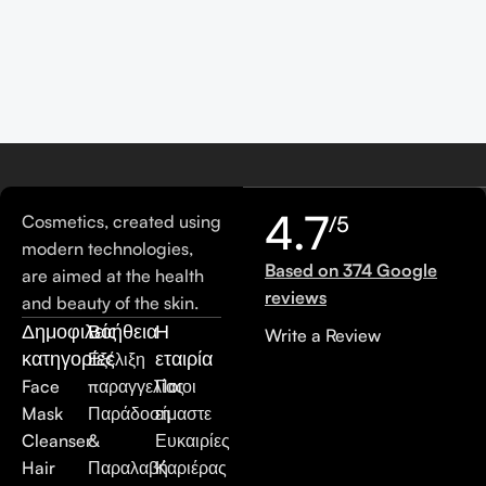
4.7
Cosmetics, created using
/5
modern technologies,
Based on 374 Google
are aimed at the health
reviews
and beauty of the skin.
Δημοφιλείς
Βοήθεια
Η
Write a Review
κατηγορίες
εταιρία
Εξέλιξη
Face
παραγγελίας
Ποιοι
Mask
Παράδοση
είμαστε
Cleanser
&
Ευκαιρίες
Hair
Παραλαβή
Καριέρας