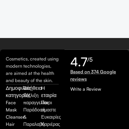
4.7
Cosmetics, created using
/5
modern technologies,
Based on 374 Google
are aimed at the health
reviews
and beauty of the skin.
Δημοφιλείς
Βοήθεια
Η
Write a Review
κατηγορίες
εταιρία
Εξέλιξη
Face
παραγγελίας
Ποιοι
Mask
Παράδοση
είμαστε
Cleanser
&
Ευκαιρίες
Hair
Παραλαβή
Καριέρας