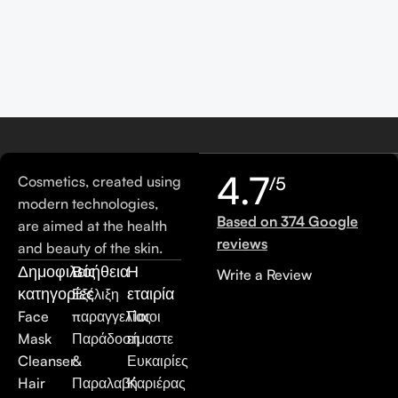
4.7
Cosmetics, created using
/5
modern technologies,
Based on 374 Google
are aimed at the health
reviews
and beauty of the skin.
Δημοφιλείς
Βοήθεια
Η
Write a Review
κατηγορίες
εταιρία
Εξέλιξη
Face
παραγγελίας
Ποιοι
Mask
Παράδοση
είμαστε
Cleanser
&
Ευκαιρίες
Hair
Παραλαβή
Καριέρας