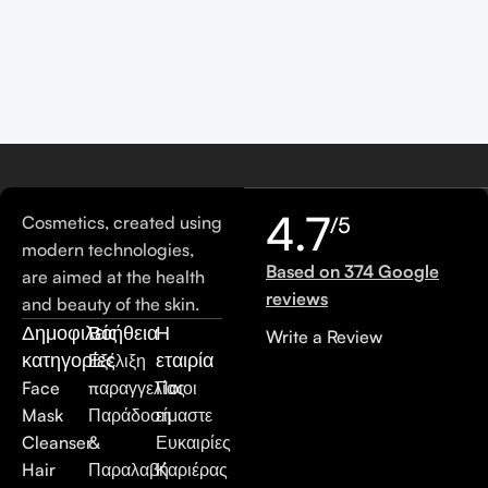
4.7
Cosmetics, created using
/5
modern technologies,
Based on 374 Google
are aimed at the health
reviews
and beauty of the skin.
Δημοφιλείς
Βοήθεια
Η
Write a Review
κατηγορίες
εταιρία
Εξέλιξη
Face
παραγγελίας
Ποιοι
Mask
Παράδοση
είμαστε
Cleanser
&
Ευκαιρίες
Hair
Παραλαβή
Καριέρας