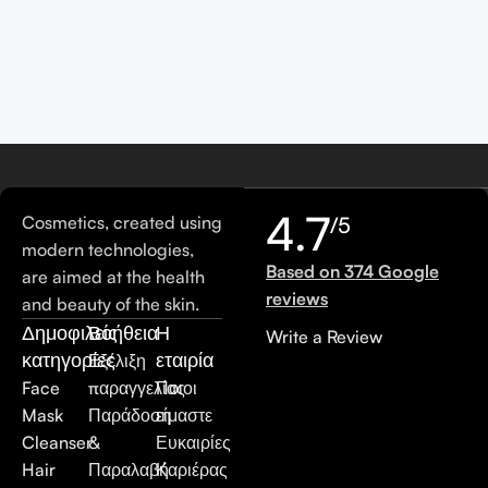
4.7
Cosmetics, created using
/5
modern technologies,
Based on 374 Google
are aimed at the health
reviews
and beauty of the skin.
Δημοφιλείς
Βοήθεια
Η
Write a Review
κατηγορίες
εταιρία
Εξέλιξη
Face
παραγγελίας
Ποιοι
Mask
Παράδοση
είμαστε
Cleanser
&
Ευκαιρίες
Hair
Παραλαβή
Καριέρας