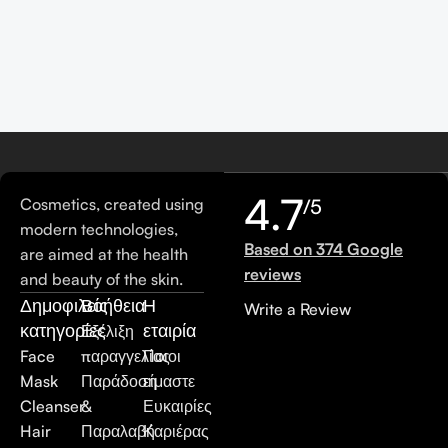
4.7
Cosmetics, created using
/5
modern technologies,
Based on 374 Google
are aimed at the health
reviews
and beauty of the skin.
Δημοφιλείς
Βοήθεια
Η
Write a Review
κατηγορίες
εταιρία
Εξέλιξη
Face
παραγγελίας
Ποιοι
Mask
Παράδοση
είμαστε
Cleanser
&
Ευκαιρίες
Hair
Παραλαβή
Καριέρας