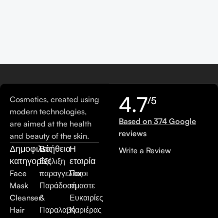
4.7
Cosmetics, created using
/5
modern technologies,
Based on 374 Google
are aimed at the health
reviews
and beauty of the skin.
Δημοφιλείς
Βοήθεια
Η
Write a Review
κατηγορίες
εταιρία
Εξέλιξη
Face
παραγγελίας
Ποιοι
Mask
Παράδοση
είμαστε
Cleanser
&
Ευκαιρίες
Hair
Παραλαβή
Καριέρας