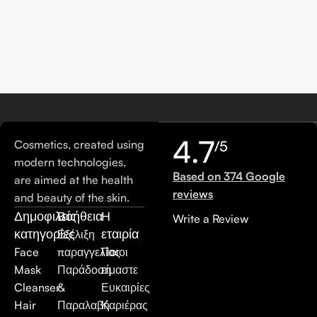
4.7
Cosmetics, created using
/5
modern technologies,
Based on 374 Google
are aimed at the health
reviews
and beauty of the skin.
Δημοφιλείς
Βοήθεια
Η
Write a Review
κατηγορίες
εταιρία
Εξέλιξη
Face
παραγγελίας
Ποιοι
Mask
Παράδοση
είμαστε
Cleanser
&
Ευκαιρίες
Hair
Παραλαβή
Καριέρας