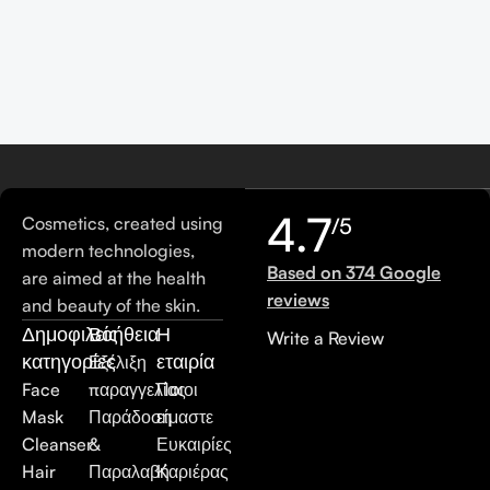
4.7
Cosmetics, created using
/5
modern technologies,
Based on 374 Google
are aimed at the health
reviews
and beauty of the skin.
Δημοφιλείς
Βοήθεια
Η
Write a Review
κατηγορίες
εταιρία
Εξέλιξη
Face
παραγγελίας
Ποιοι
Mask
Παράδοση
είμαστε
Cleanser
&
Ευκαιρίες
Hair
Παραλαβή
Καριέρας